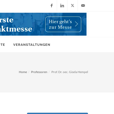
Facebook
LinkedIn
X
info@wiwi-
(Twitter)
online.de
OTE
VERANSTALTUNGEN
Home
Professoren
Prof. Dr. oec. Gisela Hempel