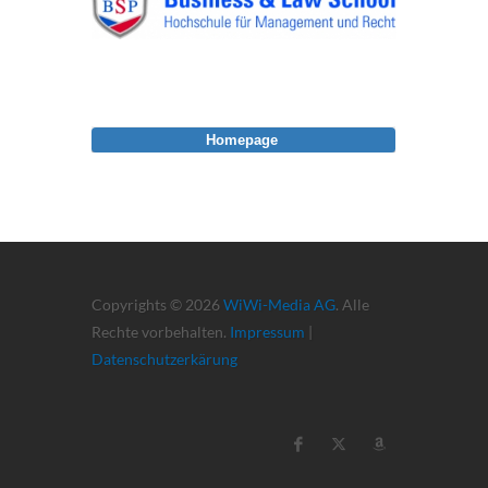
Homepage
Copyrights © 2026
WiWi-Media AG
. Alle
Rechte vorbehalten.
Impressum
|
Datenschutzerkärung