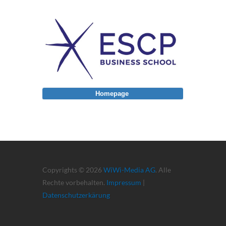
Homepage
Copyrights © 2026
WiWi-Media AG
. Alle
Rechte vorbehalten.
Impressum
|
Datenschutzerkärung