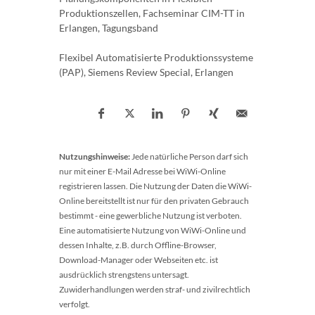
Produktionszellen, Fachseminar CIM-TT in
Erlangen, Tagungsband
Flexibel Automatisierte Produktionssysteme
(PAP), Siemens Review Special, Erlangen
Nutzungshinweise:
Jede natürliche Person darf sich
nur mit einer E-Mail Adresse bei WiWi-Online
registrieren lassen. Die Nutzung der Daten die WiWi-
Online bereitstellt ist nur für den privaten Gebrauch
bestimmt - eine gewerbliche Nutzung ist verboten.
Eine automatisierte Nutzung von WiWi-Online und
dessen Inhalte, z.B. durch Offline-Browser,
Download-Manager oder Webseiten etc. ist
ausdrücklich strengstens untersagt.
Zuwiderhandlungen werden straf- und zivilrechtlich
verfolgt.