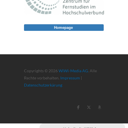
Homepage
Copyrights © 2026
WiWi-Media AG
. Alle
Rechte vorbehalten.
Impressum
|
Datenschutzerkärung