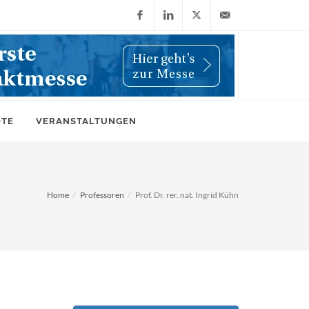
Facebook
LinkedIn
X
info@wiwi-
(Twitter)
online.de
OTE
VERANSTALTUNGEN
Home
Professoren
Prof. Dr. rer. nat. Ingrid Kühn