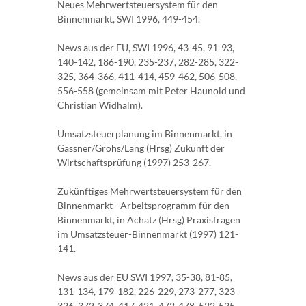
Neues Mehrwertsteuersystem für den
Binnenmarkt, SWI 1996, 449-454.
News aus der EU, SWI 1996, 43-45, 91-93,
140-142, 186-190, 235-237, 282-285, 322-
325, 364-366, 411-414, 459-462, 506-508,
556-558 (gemeinsam mit Peter Haunold und
Christian Widhalm).
Umsatzsteuerplanung im Binnenmarkt, in
Gassner/Gröhs/Lang (Hrsg) Zukunft der
Wirtschaftsprüfung (1997) 253-267.
Zukünftiges Mehrwertsteuersystem für den
Binnenmarkt - Arbeitsprogramm für den
Binnenmarkt, in Achatz (Hrsg) Praxisfragen
im Umsatzsteuer-Binnenmarkt (1997) 121-
141.
News aus der EU SWI 1997, 35-38, 81-85,
131-134, 179-182, 226-229, 273-277, 323-
326, 372-374, 417-421, 472-478, 522-525,