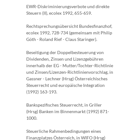
EWR-Diskriminierungsverbote und direkte
Steuern (II), ecolex 1992, 655-659.
Rechtsprechungsübersicht Bundesfinanzhof,
ecolex 1992, 728-734 (gemeinsam mit Philip
Göth - Roland Rief - Claus Staringer).
Beseitigung der Doppelbesteuerung von
Dividenden, Zinsen und Lizenzgebühren
innerhalb der EG - Mutter/Tochter-Richtlinie
und Zinsen/Lizenzen-Richtlinienvorschlag, in
Gassner - Lechner (Hrsg) Österreichisches
Steuerrecht und europäische Integration
(1992) 163-193.
Bankspezifisches Steuerrecht, in Griller
(Hrsg) Banken im Binnenmarkt (1992) 871-
1000.
Steuerliche Rahmenbedingungen eines
Finanzplatzes Österreich, in WIFO (Hrsg)