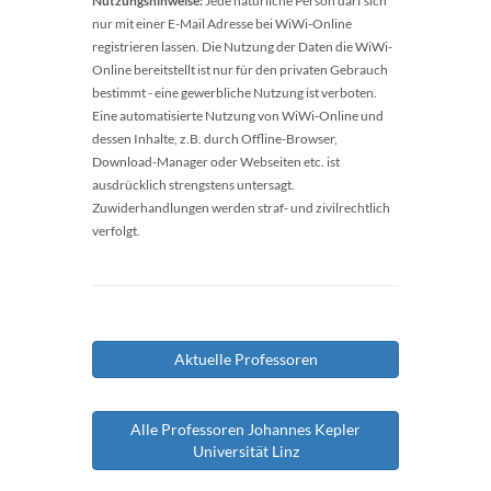
Nutzungshinweise:
Jede natürliche Person darf sich
nur mit einer E-Mail Adresse bei WiWi-Online
registrieren lassen. Die Nutzung der Daten die WiWi-
Online bereitstellt ist nur für den privaten Gebrauch
bestimmt - eine gewerbliche Nutzung ist verboten.
Eine automatisierte Nutzung von WiWi-Online und
dessen Inhalte, z.B. durch Offline-Browser,
Download-Manager oder Webseiten etc. ist
ausdrücklich strengstens untersagt.
Zuwiderhandlungen werden straf- und zivilrechtlich
verfolgt.
Aktuelle Professoren
Alle Professoren Johannes Kepler
Universität Linz