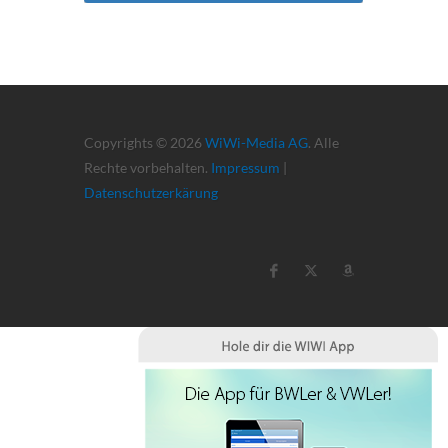
Copyrights © 2026
WiWi-Media AG
. Alle
Rechte vorbehalten.
Impressum
|
Datenschutzerkärung