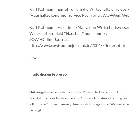
Karl Kollmann: Einführung in die Wirtschaftslehre des 
(Haushaltsökonomie) Service Fachverlag WU-Wien, Wi
Karl Kollmann: Essentielle Mängel im Wirtschaftswissen
Wirtschaftssubjekt "Haushalt" noch immer.
SOWI-Online Journal,
http://www.sowi-onlinejournal.de/2001-2/index.html
usw.
Teile diesen Professor
Nutzungshinweise:
Jede natürliche Person darf sich nur mit einer
bereitstellt ist nur für den privaten Gebrauch bestimmt - eine ge
z.B. durch Offline-Browser, Download-Manager oder Webseiten etc.
verfolgt.