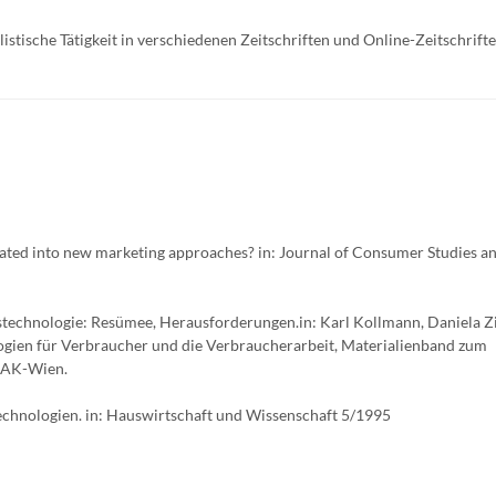
stische Tätigkeit in verschiedenen Zeitschriften und Online-Zeitschrift
rated into new marketing approaches? in: Journal of Consumer Studies 
echnologie: Resümee, Herausforderungen.in: Karl Kollmann, Daniela 
gien für Verbraucher und die Verbraucherarbeit, Materialienband zum
 AK-Wien.
hnologien. in: Hauswirtschaft und Wissenschaft 5/1995