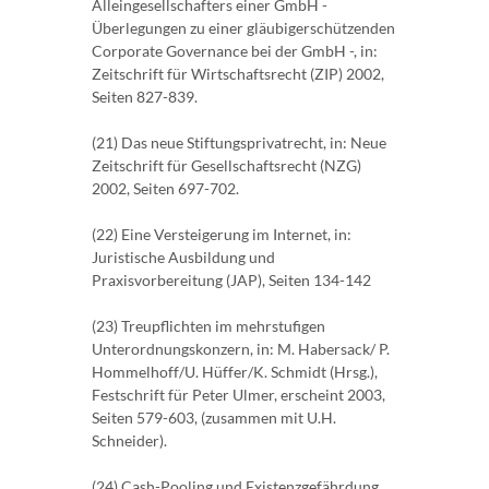
Alleingesellschafters einer GmbH -
Überlegungen zu einer gläubigerschützenden
Corporate Governance bei der GmbH -, in:
Zeitschrift für Wirtschaftsrecht (ZIP) 2002,
Seiten 827-839.
(21) Das neue Stiftungsprivatrecht, in: Neue
Zeitschrift für Gesellschaftsrecht (NZG)
2002, Seiten 697-702.
(22) Eine Versteigerung im Internet, in:
Juristische Ausbildung und
Praxisvorbereitung (JAP), Seiten 134-142
(23) Treupflichten im mehrstufigen
Unterordnungskonzern, in: M. Habersack/ P.
Hommelhoff/U. Hüffer/K. Schmidt (Hrsg.),
Festschrift für Peter Ulmer, erscheint 2003,
Seiten 579-603, (zusammen mit U.H.
Schneider).
(24) Cash-Pooling und Existenzgefährdung,