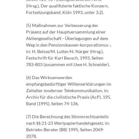
(Hrsg.), Der qualifizierte faktische Konzern,
Fortsetzungsband, Köln 1993, unter 3.2).
(5) Maßnahmen zur Verbesserung der
Präsenz auf der Hauptversammlung einer
Aktiengesellschaft - Überlegungen auf dem
Weg in den Pensionskassen-korporatismus -,
in: H. Beisse/M. Lutter/H. Närger (Hrsg.),
Festschrift für Karl Beusch, 1993, Seiten
783-803 (zusammen mit Uwe H. Schneider).
(6) Das Wirksamwerden
empfangsbedürftiger Willenserklärungen im
Zeitalter moderner Telekommunikation, in:
Archiv für die civilistische Praxis (AcP), 195.
Band (1995), Seiten 74-136.
(7) Die Berechnung des Stimmrechtsanteils
nach §§ 21-23 Wertpapierhandelsgesetz, in:
Betriebs-Berater (BB) 1995, Seiten 2069-
2078.