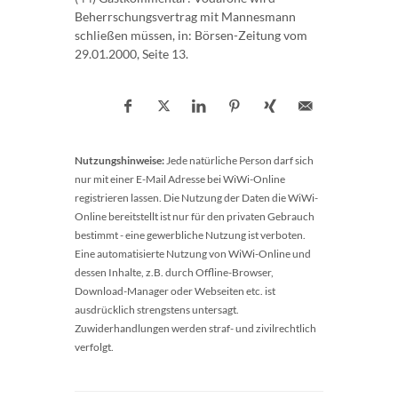
Beherrschungsvertrag mit Mannesmann
schließen müssen, in: Börsen-Zeitung vom
29.01.2000, Seite 13.
Nutzungshinweise:
Jede natürliche Person darf sich
nur mit einer E-Mail Adresse bei WiWi-Online
registrieren lassen. Die Nutzung der Daten die WiWi-
Online bereitstellt ist nur für den privaten Gebrauch
bestimmt - eine gewerbliche Nutzung ist verboten.
Eine automatisierte Nutzung von WiWi-Online und
dessen Inhalte, z.B. durch Offline-Browser,
Download-Manager oder Webseiten etc. ist
ausdrücklich strengstens untersagt.
Zuwiderhandlungen werden straf- und zivilrechtlich
verfolgt.