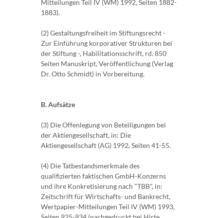
Mitteilungen Teil IV (WM) 1992, Seiten 1882-
1883).
(2) Gestaltungsfreiheit im Stiftungsrecht -
Zur Einführung korporativer Strukturen bei
der Stiftung -, Habilitationsschrift, rd. 850
Seiten Manuskript, Veröffentlichung (Verlag
Dr. Otto Schmidt) in Vorbereitung.
B. Aufsätze
(3) Die Offenlegung von Beteiligungen bei
der Aktiengesellschaft, in: Die
Aktiengesellschaft (AG) 1992, Seiten 41-55.
(4) Die Tatbestandsmerkmale des
qualifizierten faktischen GmbH-Konzerns
und ihre Konkretisierung nach "TBB", in:
Zeitschrift für Wirtschafts- und Bankrecht,
Wertpapier-Mitteilungen Teil IV (WM) 1993,
Seiten 925-934 (nachgedruckt bei Hirte