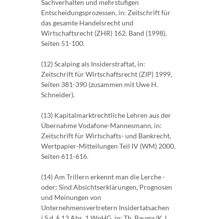
Sachverhalten und mehrstufigen
Entscheidungsprozessen, in: Zeitschrift für
das gesamte Handelsrecht und
Wirtschaftsrecht (ZHR) 162. Band (1998),
Seiten 51-100.
(12) Scalping als Insiderstraftat, in:
Zeitschrift für Wirtschaftsrecht (ZIP) 1999,
Seiten 381-390 (zusammen mit Uwe H.
Schneider).
(13) Kapitalmarktrechtliche Lehren aus der
Übernahme Vodafone-Mannesmann, in:
Zeitschrift für Wirtschafts- und Bankrecht,
Wertpapier-Mitteilungen Teil IV (WM) 2000,
Seiten 611-616.
(14) Am Trillern erkennt man die Lerche -
oder: Sind Absichtserklärungen, Prognosen
und Meinungen von
Unternehmensvertretern Insidertatsachen
i.S.d. § 13 Abs. 1 WpHG, in: Th. Baums/K.J.