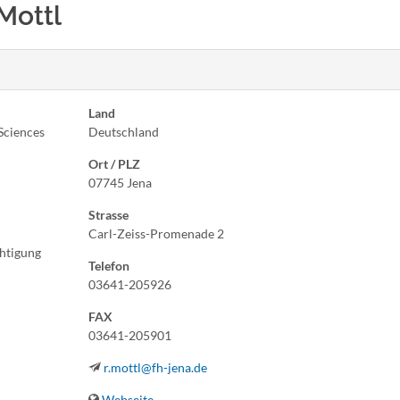
 Mottl
Land
Sciences
Deutschland
Ort / PLZ
07745 Jena
Strasse
Carl-Zeiss-Promenade 2
chtigung
Telefon
03641-205926
FAX
03641-205901
r.mottl@fh-jena.de
Webseite