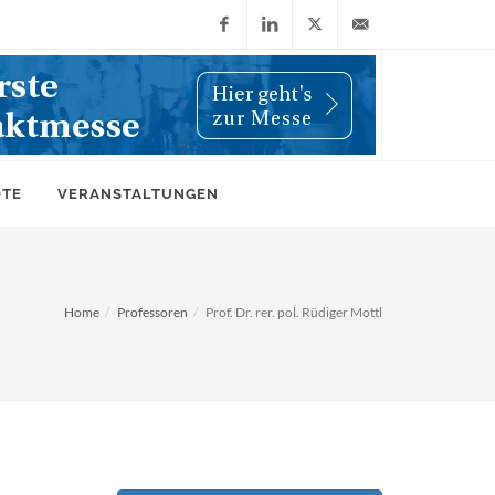
Facebook
LinkedIn
X
info@wiwi-
(Twitter)
online.de
OTE
VERANSTALTUNGEN
Home
Professoren
Prof. Dr. rer. pol. Rüdiger Mottl