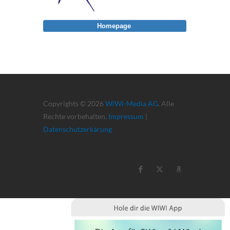
Homepage
Copyrights © 2026
WiWi-Media AG
. Alle
Rechte vorbehalten.
Impressum
|
Datenschutzerkärung