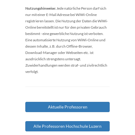
Nutzungshinweise:
Jede natürliche Person darf sich
nur mit einer E-Mail Adresse bei WiWi-Online
registrieren lassen. Die Nutzung der Daten die WiWi-
Online bereitstellt ist nur für den privaten Gebrauch
bestimmt - eine gewerbliche Nutzung ist verboten.
Eine automatisierte Nutzung von WiWi-Online und
dessen Inhalte, z.B. durch Offline-Browser,
Download-Manager oder Webseiten etc. ist
ausdrücklich strengstens untersagt.
Zuwiderhandlungen werden straf- und zivilrechtlich
verfolgt.
Aktuelle Professoren
Alle Professoren Hochschule Luzern