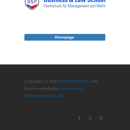
Homepage
Copyrights © 2026
WiWi-Media AG
. Alle
Rechte vorbehalten.
Impressum
|
Datenschutzerkärung