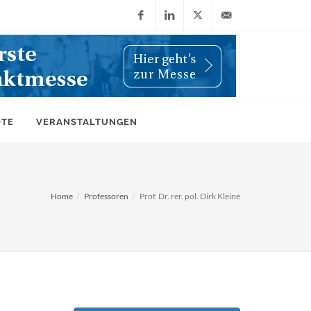
Facebook
LinkedIn
X
info@wiwi-
(Twitter)
online.de
OTE
VERANSTALTUNGEN
Home
Professoren
Prof. Dr. rer. pol. Dirk Kleine