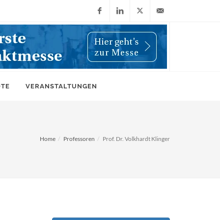
Facebook
LinkedIn
X
info@wiwi-
(Twitter)
online.de
OTE
VERANSTALTUNGEN
Home
Professoren
Prof. Dr. Volkhardt Klinger