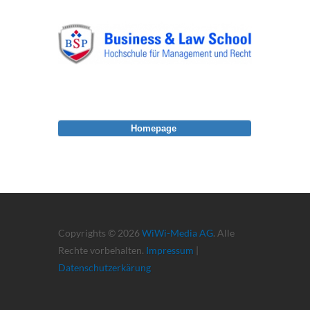
Homepage
Copyrights © 2026
WiWi-Media AG
. Alle
Rechte vorbehalten.
Impressum
|
Datenschutzerkärung