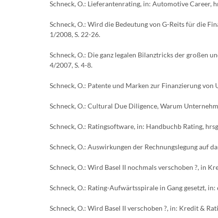
Schneck, O.: Lieferantenrating, in: Automotive Career, 
Schneck, O.: Wird die Bedeutung von G-Reits für die Fin
1/2008, S. 22-26.
Schneck, O.: Die ganz legalen Bilanztricks der großen 
4/2007, S. 4-8.
Schneck, O.: Patente und Marken zur Finanzierung von Un
Schneck, O.: Cultural Due Diligence, Warum Unternehmen
Schneck, O.: Ratingsoftware, in: Handbuchb Rating, hrsgg
Schneck, O.: Auswirkungen der Rechnungslegung auf das
Schneck, O.: Wird Basel II nochmals verschoben ?, in Kr
Schneck, O.: Rating-Aufwärtsspirale in Gang gesetzt, in:
Schneck, O.: Wird Basel II verschoben ?, in: Kredit & Rat