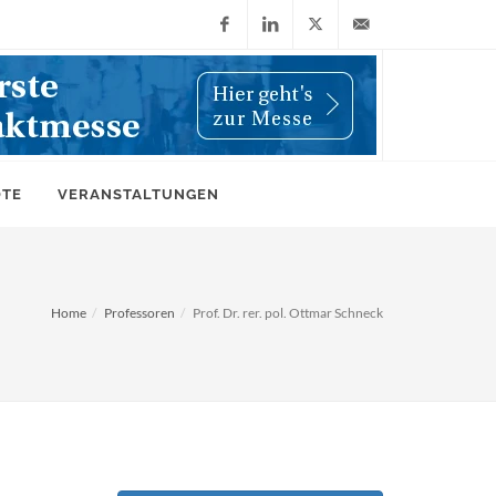
Facebook
LinkedIn
X
info@wiwi-
(Twitter)
online.de
OTE
VERANSTALTUNGEN
Home
Professoren
Prof. Dr. rer. pol. Ottmar Schneck