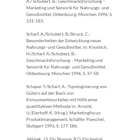
A./ Schu­bert, B.: Geschmacksforschung –
Marketing und Sensorik für Nahrungs- und
Genußmit­tel, Oldenbourg, München 1996, S.
131-183.
Scharf, A./Schubert, B./Struck, C.:
Besonderheiten der Entwicklung neuer
Nahrungs- und Genußmittel, in: Knoblich,
H./Scharf, A./Schubert, B.:
Geschmacksforschung – Marketing und
Sensorik für Nahrungs- und Genußmittel,
Oldenbourg, München 1996, S. 37-58.
Schaper T./Scharf, A.: Typologisierung von
Gütern auf der Basis von
Konsumentenurteilen mit Hilfe einer
quantitativen Methode in: Arnold,
U./Eierhoff, K. (Hrsg.): Marketingfocus:
Produktmanagement, Schäffer Poeschel,
Stuttgart 1993, S. 177-186.
Jellinek, J.S./Du Bosque, B.O./Gschwind,