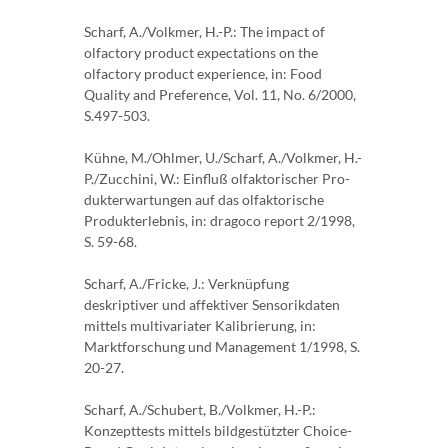
Scharf, A./Volkmer, H.-P.: The impact of
olfactory product expectations on the
olfactory pro­duct experience, in: Food
Quality and Preference, Vol. 11, No. 6/2000,
S.497-503.
Kühne, M./Ohlmer, U./Scharf, A./Volkmer, H.-
P./Zucchini, W.: Einfluß olfaktorischer Pro­
dukterwartungen auf das olfaktorische
Produkterlebnis, in: dragoco report 2/1998,
S. 59-68.
Scharf, A./Fricke, J.: Verknüpfung
deskriptiver und affektiver Sensorikdaten
mittels multiva­riater Kalibrierung, in:
Marktforschung und Management 1/1998, S.
20-27.
Scharf, A./Schubert, B./Volkmer, H.-P.:
Konzepttests mittels bildgestützter Choice-