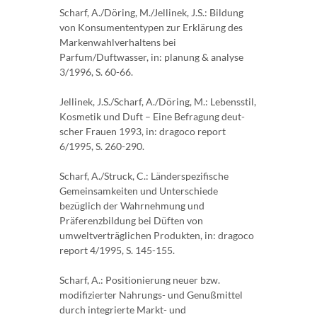
Scharf, A./Döring, M./Jellinek, J.S.: Bildung
von Konsumententypen zur Erklärung des
Mar­kenwahlverhaltens bei
Parfum/Duftwasser, in: planung & analyse
3/1996, S. 60-66.
Jellinek, J.S./Scharf, A./Döring, M.: Lebensstil,
Kosmetik und Duft – Eine Befragung deut­
scher Frauen 1993, in: dragoco report
6/1995, S. 260-290.
Scharf, A./Struck, C.: Länderspezifische
Gemeinsamkeiten und Unterschiede
bezüglich der Wahrnehmung und
Präferenzbildung bei Düften von
umweltverträglichen Produkten, in: dragoco
report 4/1995, S. 145-155.
Scharf, A.: Positionierung neuer bzw.
modifizierter Nahrungs- und Genußmittel
durch inte­grierte Markt- und