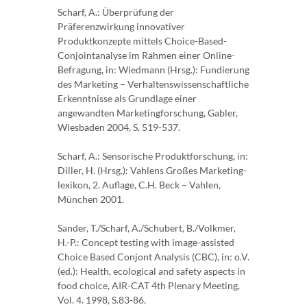
Scharf, A.: Überprüfung der
Präferenzwirkung innovativer
Produktkonzepte mittels Choice-Based-
Conjointanalyse im Rahmen einer Online-
Befragung, in: Wiedmann (Hrsg.): Fundierung
des Marketing – Verhaltenswissenschaftliche
Erkenntnisse als Grundlage einer
angewandten Marketingforschung, Gabler,
Wiesbaden 2004, S. 519-537.
Scharf, A.: Sensorische Produktforschung, in:
Diller, H. (Hrsg.): Vahlens Großes Marketing­
lexikon, 2. Auflage, C.H. Beck – Vahlen,
München 2001.
Sander, T./Scharf, A./Schubert, B./Volkmer,
H.-P.: Concept testing with image-assisted
Choice Based Conjont Analysis (CBC), in: o.V.
(ed.): Health, ecological and safety aspects in
food choice, AIR-CAT 4th Plenary Meeting,
Vol. 4. 1998, S.83-86.