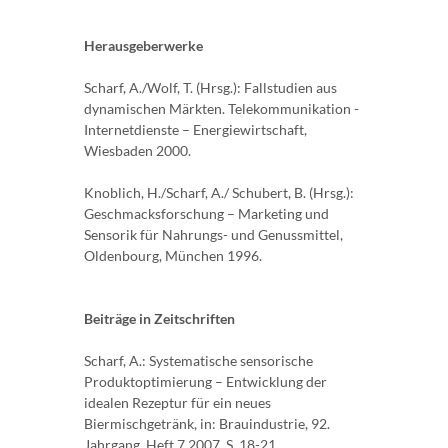
Herausgeberwerke
Scharf, A./Wolf, T. (Hrsg.): Fallstudien aus
dynamischen Märkten. Telekommunikation -
In­ternetdienste – Energiewirtschaft,
Wiesbaden 2000.
Knoblich, H./Scharf, A./ Schubert, B. (Hrsg.):
Geschmacksforschung – Marketing und
Senso­rik für Nahrungs- und Genussmittel,
Oldenbourg, München 1996.
Beiträge in Zeitschriften
Scharf, A.: Systematische sensorische
Produktoptimierung – Entwicklung der
idealen Rezeptur für ein neues
Biermischgetränk, in: Brauindustrie, 92.
Jahrgang, Heft 7 2007, S. 18-21.