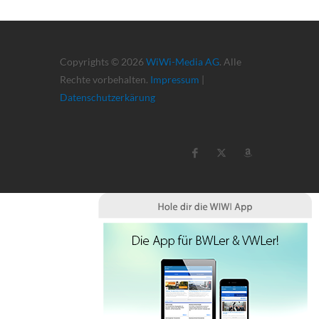
Copyrights © 2026
WiWi-Media AG
. Alle
Rechte vorbehalten.
Impressum
|
Datenschutzerkärung