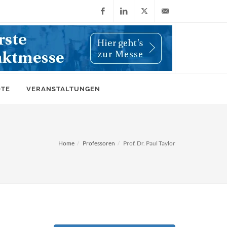
Facebook
LinkedIn
X
info@wiwi-
(Twitter)
online.de
OTE
VERANSTALTUNGEN
Home
Professoren
Prof. Dr. Paul Taylor