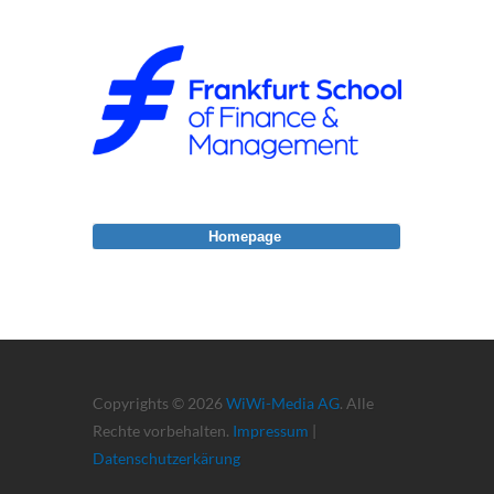
Homepage
Copyrights © 2026
WiWi-Media AG
. Alle
Rechte vorbehalten.
Impressum
|
Datenschutzerkärung