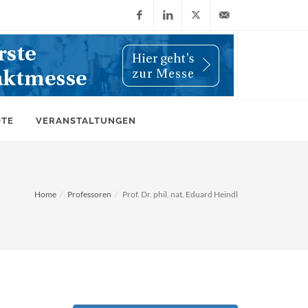
Facebook
LinkedIn
X
info@wiwi-
(Twitter)
online.de
OTE
VERANSTALTUNGEN
Home
Professoren
Prof. Dr. phil. nat. Eduard Heindl