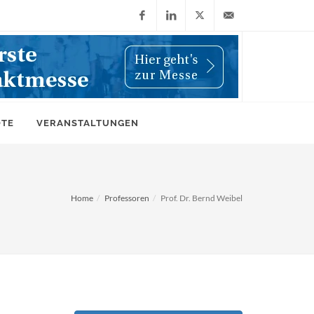
Facebook
LinkedIn
X
info@wiwi-
(Twitter)
online.de
OTE
VERANSTALTUNGEN
Home
Professoren
Prof. Dr. Bernd Weibel