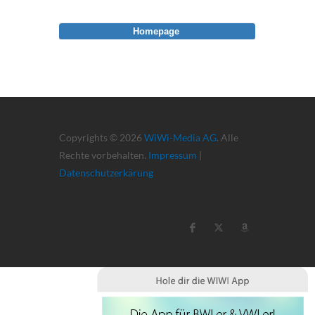
Homepage
Copyrights © 2026
WiWi-Media AG
. Alle
Rechte vorbehalten.
Impressum
|
Datenschutzerkärung