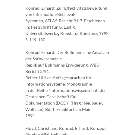
Konrad, Erhard: Zur Effektivitätsbewertung
von Information-Retrieval-
Systemen, ATLAS-Bericht 91-7. Erschienen
in: Festschrift für G. Lustig,
Universitätsverlag Konstanz, Konstanz, 1992,
S. 119-130.
Konrad, Erhard: Der Bollmannsche Ansatz in
der Softwaremetrie -
Replik auf Bollmanns Erwiderung, WBS-
Bericht 3/91.
Reiner, Ulrike: Anfragesprachen für
Informationssysteme, Monographie
in der Reihe "Informationswissenschaft der
Deutschen Gesellschaft für
Dokumentation (DGD)" (Hrsg.: Neubauer,
Wolfram), Bd. 1, Frankfurt am Main,
1991.
Floyd, Christiane, Konrad, Erhard: Konzept
für eine WM-Stelle mit