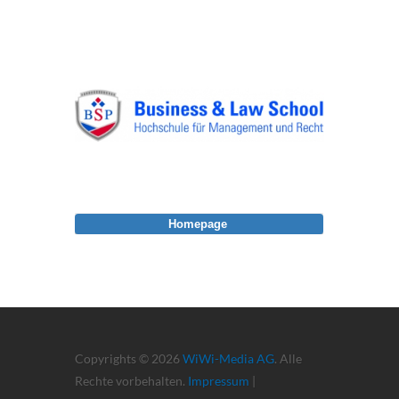
Homepage
Copyrights © 2026
WiWi-Media AG
. Alle
Rechte vorbehalten.
Impressum
|