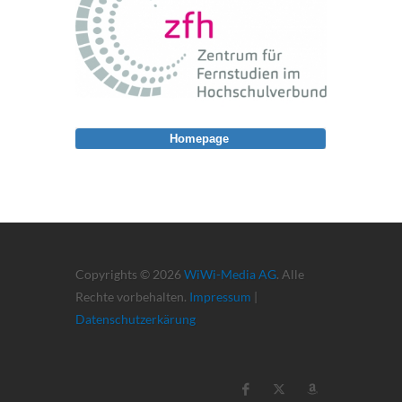
Homepage
Copyrights © 2026
WiWi-Media AG
. Alle
Rechte vorbehalten.
Impressum
|
Datenschutzerkärung