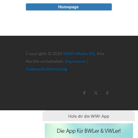
Homepage
Copyrights © 2026
WiWi-Media AG
. Alle
Rechte vorbehalten.
Impressum
|
Datenschutzerkärung