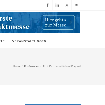
Facebook
LinkedIn
X
info@wiwi-
(Twitter)
online.de
OTE
VERANSTALTUNGEN
Home
Professoren
Prof. Dr. Hans-Michael Krepold