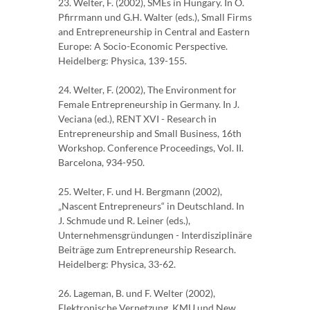
23. Welter, F. (2002), SMEs in Hungary. In O.
Pfirrmann und G.H. Walter (eds.), Small Firms
and Entrepreneurship in Central and Eastern
Europe: A Socio-Economic Perspective.
Heidelberg: Physica, 139-155.
24. Welter, F. (2002), The Environment for
Female Entrepreneurship in Germany. In J.
Veciana (ed.), RENT XVI - Research in
Entrepreneurship and Small Business, 16th
Workshop. Conference Proceedings, Vol. II.
Barcelona, 934-950.
25. Welter, F. und H. Bergmann (2002),
„Nascent Entrepreneurs“ in Deutschland. In
J. Schmude und R. Leiner (eds.),
Unternehmensgründungen - Interdisziplinäre
Beiträge zum Entrepreneurship Research.
Heidelberg: Physica, 33-62.
26. Lageman, B. und F. Welter (2002),
Elektronische Vernetzung, KMU und New