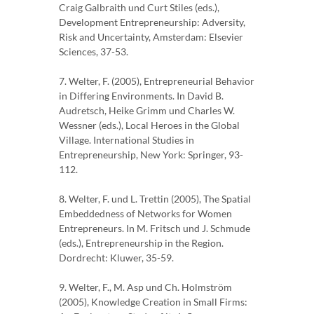
Craig Galbraith und Curt Stiles (eds.),
Development Entrepreneurship: Adversity,
Risk and Uncertainty, Amsterdam: Elsevier
Sciences, 37-53.
7. Welter, F. (2005), Entrepreneurial Behavior
in Differing Environments. In David B.
Audretsch, Heike Grimm und Charles W.
Wessner (eds.), Local Heroes in the Global
Village. International Studies in
Entrepreneurship, New York: Springer, 93-
112.
8. Welter, F. und L. Trettin (2005), The Spatial
Embeddedness of Networks for Women
Entrepreneurs. In M. Fritsch und J. Schmude
(eds.), Entrepreneurship in the Region.
Dordrecht: Kluwer, 35-59.
9. Welter, F., M. Asp und Ch. Holmström
(2005), Knowledge Creation in Small Firms: