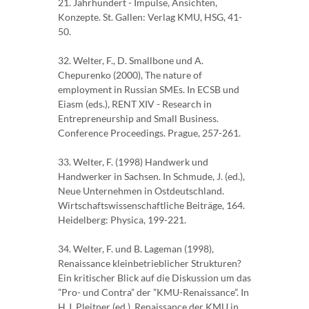
21. Jahrhundert - Impulse, Ansichten,
Konzepte. St. Gallen: Verlag KMU, HSG, 41-
50.
32. Welter, F., D. Smallbone und A.
Chepurenko (2000), The nature of
employment in Russian SMEs. In ECSB und
Eiasm (eds.), RENT XIV - Research in
Entrepreneurship and Small Business.
Conference Proceedings. Prague, 257-261.
33. Welter, F. (1998) Handwerk und
Handwerker in Sachsen. In Schmude, J. (ed.),
Neue Unternehmen in Ostdeutschland.
Wirtschaftswissenschaftliche Beiträge, 164.
Heidelberg: Physica, 199-221.
34. Welter, F. und B. Lageman (1998),
Renaissance kleinbetrieblicher Strukturen?
Ein kritischer Blick auf die Diskussion um das
”Pro- und Contra” der ”KMU-Renaissance”. In
H.J. Pleitner (ed.), Renaissance der KMU in