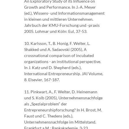
An Exploratory Study of its Influence on
Growth and Performance. In J.-A. Meyer
(ed.), Wissens- und Informationsmanagement
in kleinen und mittleren Unternehmen.
Jahrbuch der KMU-Forschung und -praxis
2005. Lohmar und Köln: Eul, 37-53.
10. Karlsson, T., B. Honig, F. Welter, L.
Shakked und A. Sadaovski (2005), A
crossnational comparison of incubated
organizations - an institutional perspective.
In J. Katz und D. Shepherd (eds.),
International Entrepreneurship. JAI Volume,
8. Elsevier, 167-187.
11. Pinkwart, A., F. Welter, D. Heinemann
und S. Kolb (2005), Unternehmensnachfolge
als „Spezialproblem“ der
Entrepreneurshipforschung? In H. Brost, M.
Faust und C. Thedens (eds.),
Unternehmensnachfolge im Mittelstand.
Frankfurt a.M.: Bankakademie, 3-23.