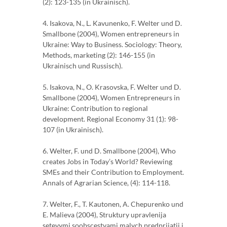
(2): 123-135 (in Ukrainisch).
4. Isakova, N., L. Kavunenko, F. Welter und D.
Smallbone (2004), Women entrepreneurs in
Ukraine: Way to Business. Sociology: Theory,
Methods, marketing (2): 146-155 (in
Ukrainisch und Russisch).
5. Isakova, N., O. Krasovska, F. Welter und D.
Smallbone (2004), Women Entrepreneurs in
Ukraine: Contribution to regional
development. Regional Economy 31 (1): 98-
107 (in Ukrainisch).
6. Welter, F. und D. Smallbone (2004), Who
creates Jobs in Today’s World? Reviewing
SMEs and their Contribution to Employment.
Annals of Agrarian Science, (4): 114-118.
7. Welter, F., T. Kautonen, A. Chepurenko und
E. Malieva (2004), Struktury upravlenija
setevymi soobscestvami malych predprijatij i