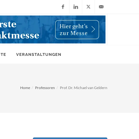
Facebook
LinkedIn
X
info@wiwi-
(Twitter)
online.de
OTE
VERANSTALTUNGEN
Home
Professoren
Prof. Dr. Michael van Geldern