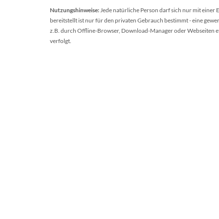
Nutzungshinweise:
Jede natürliche Person darf sich nur mit einer
bereitstellt ist nur für den privaten Gebrauch bestimmt - eine ge
z.B. durch Offline-Browser, Download-Manager oder Webseiten etc.
verfolgt.