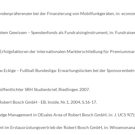
undenpräferenzen bei der Finanzierung von Mobilfunkgeräten, in: econo
gutem Gewissen – Spendenfonds als Fundraisinginstrument, in: Fundraise
 Erfolgsfaktoren der internationalen Markterschließung für Premiummark
s Eckige – Fußball Bundesliga: Erwartungslücken bei der Sponsorenbetr
öffentlichter SRH Studienbrief, Riedlingen 2007.
 Robert Bosch GmbH - EB, Inside, Nr.1, 2004, S.16-17.
dge Management in OEsales Area of Robert Bosch GmbH, in: J. UCS 9(7)
nt im Erstausrüstungsvertrieb der Robert Bosch GmbH, in: Wissensman