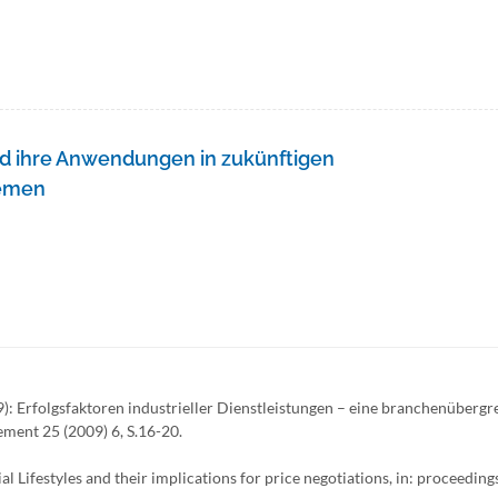
d ihre Anwendungen in zukünftigen
emen
): Erfolgsfaktoren industrieller Dienstleistungen – eine branchenübergr
ment 25 (2009) 6, S.16-20.
l Lifestyles and their implications for price negotiations, in: proceedin