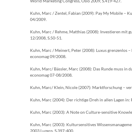
World Marketing Congress, Oslo 2009, S.419-427.
Kuhn, Marc / Zentel, Fabian (2009): Pay My Mobile – K
04/2009.
Kuhn, Marc / Rehme, Matthias (2008): Investieren mit 
12/2008, S.50-51.
Kuhn, Marc / Meinert, Peter (2008): Luxus grenzenlos –
economag 09/2008.
Kuhn, Marc/ Bässler, Marc (2008): Das Runde muss in da
economag 07-08/2008.
Kuhn, Marc/ Klein, Nicole (2007): Marktforschung – ver
Kuhn, Marc (2004): Der richtige Dreh in allen Lagen in:
Kuhn, Marc (2003): A Note on Culture-sensitive Knowle
Kuhn, Marc (2003): Kultursensitives Wissensmanageme
2003 Luzern, S.397-400.