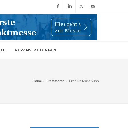
Facebook
LinkedIn
X
info@wiwi-
(Twitter)
online.de
OTE
VERANSTALTUNGEN
Home
Professoren
Prof. Dr. Marc Kuhn