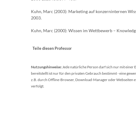
Kuhn, Marc (2003): Marketing auf konzerninternen Wi
2003.
Kuhn, Marc (2000): Wissen im Wettbewerb – Knowledge
Teile diesen Professor
Nutzungshinweise:
Jede natürliche Person darf sich nur mit einer
bereitstellt ist nur für den privaten Gebrauch bestimmt - eine ge
z.B. durch Offline-Browser, Download-Manager oder Webseiten etc.
verfolgt.