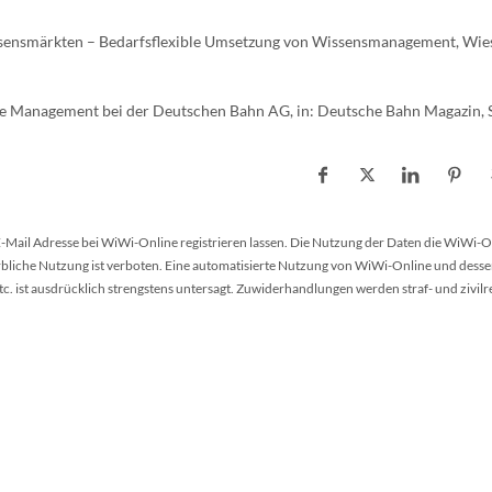
ssensmärkten – Bedarfsflexible Umsetzung von Wissensmanagement, Wi
 Management bei der Deutschen Bahn AG, in: Deutsche Bahn Magazin, S
 E-Mail Adresse bei WiWi-Online registrieren lassen. Die Nutzung der Daten die WiWi-O
werbliche Nutzung ist verboten. Eine automatisierte Nutzung von WiWi-Online und desse
 ist ausdrücklich strengstens untersagt. Zuwiderhandlungen werden straf- und zivilr