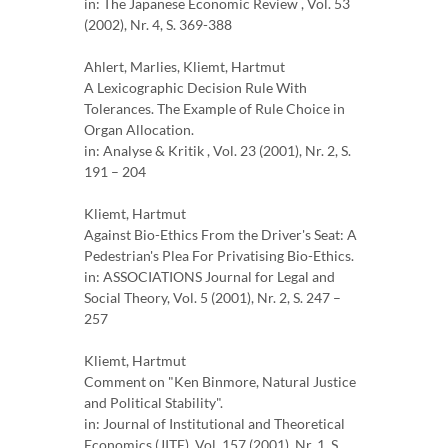
in: The Japanese Economic Review , Vol. 53
(2002), Nr. 4, S. 369-388
Ahlert, Marlies, Kliemt, Hartmut
A Lexicographic Decision Rule With
Tolerances. The Example of Rule Choice in
Organ Allocation.
in: Analyse & Kritik , Vol. 23 (2001), Nr. 2, S.
191 – 204
Kliemt, Hartmut
Against Bio-Ethics From the Driver's Seat: A
Pedestrian's Plea For Privatising Bio-Ethics.
in: ASSOCIATIONS Journal for Legal and
Social Theory, Vol. 5 (2001), Nr. 2, S. 247 –
257
Kliemt, Hartmut
Comment on "Ken Binmore, Natural Justice
and Political Stability".
in: Journal of Institutional and Theoretical
Economics (JITE), Vol. 157 (2001), Nr. 1, S.