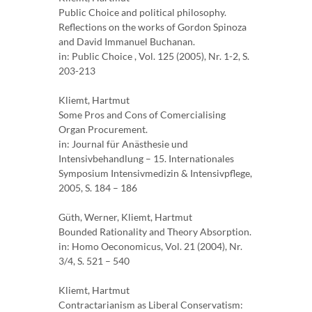
Public Choice and political philosophy.
Reflections on the works of Gordon Spinoza
and David Immanuel Buchanan.
in: Public Choice , Vol. 125 (2005), Nr. 1-2, S.
203-213
Kliemt, Hartmut
Some Pros and Cons of Comercialising
Organ Procurement.
in: Journal für Anästhesie und
Intensivbehandlung – 15. Internationales
Symposium Intensivmedizin & Intensivpflege,
2005, S. 184 – 186
Güth, Werner, Kliemt, Hartmut
Bounded Rationality and Theory Absorption.
in: Homo Oeconomicus, Vol. 21 (2004), Nr.
3/4, S. 521 – 540
Kliemt, Hartmut
Contractarianism as Liberal Conservatism: