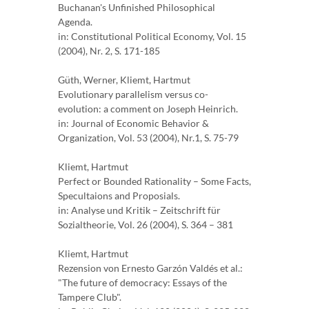
Buchanan's Unfinished Philosophical
Agenda.
in: Constitutional Political Economy, Vol. 15
(2004), Nr. 2, S. 171-185
Güth, Werner, Kliemt, Hartmut
Evolutionary parallelism versus co-
evolution: a comment on Joseph Heinrich.
in: Journal of Economic Behavior &
Organization, Vol. 53 (2004), Nr.1, S. 75-79
Kliemt, Hartmut
Perfect or Bounded Rationality – Some Facts,
Specultaions and Proposials.
in: Analyse und Kritik – Zeitschrift für
Sozialtheorie, Vol. 26 (2004), S. 364 – 381
Kliemt, Hartmut
Rezension von Ernesto Garzón Valdés et al.:
"The future of democracy: Essays of the
Tampere Club".