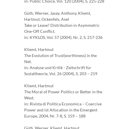
in: Public Choice, Vol. 120 (2004), S. 225-228
Güth, Werner, Jasay, Anthony, Kliemt,
Hartmut, Ockenfels, Axel
Take or Leave? Distribution in Asymmetric
One-Off Conflict.
in: KYKLOS, Vol. 57 (2004), Nr. 2, S. 217-236
Kliemt, Hartmut
The Evolution of Trust(worthiness) in the
Net.
in: Analyse und Kritik - Zeitschrift für
Sozialtheorie, Vol. 26 (2004), S. 203 – 219
Kliemt, Hartmut
The Moral of Power Politics or Better in the
West.
in: Rivista di Politica Economica – Coercive
Power and ist Allocation in the Emergent
Europe, 2004, Nr. 7-8, S. 159 – 188
Güth, Werner, Kliemt, Hartmut