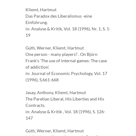
Kliemt, Hartmut
Das Paradox des Liberalismus -eine
Einführung.
in: Analyse & Kritik, Vol. 18 (1996), Nr. 1, S. 1-
19
Güth, Werner, Kliemt, Hartmut
One person - many players? . On Björn
Frank's 'The use of internal games: The case
of addiction'.
in: Journal of Economic Psychology, Vol. 17
(1996), S.661-668
Jasay, Anthony, Kliemt, Hartmut
The Paretian Liberal, His Liberties and His
Contracts.
in: Analyse & Kritik , Vol. 18 (1996), S. 126-
147
Güth, Werner, Kliemt, Hartmut