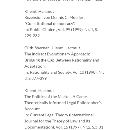
Kliemt, Hartmut
Rezension von Dennis C. Mueller:
"Constitutional democracy".
in: Public Choice , Vol. 99 (1999), Nr. 1, S.
229-232
Güth, Werner, Kliemt, Hartmut
The Indirect Evolutionary Approach:
Bridging the Gap Between Rationality and
Adaptation.
in: Rationality and Society, Vol.10 (1998), Nr.
3, S.377-399
Kliemt, Hartmut
The Politics of the Market. A Game
Theoretically Informed Legal Philosopher's
Account,.
in: Current Legal Theory (International
Journal for the Theory of Law and its
Documentation), Vol. 15 (1997), Nr.2, S.3-31