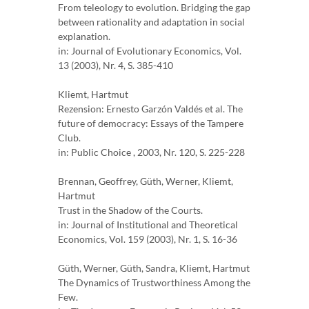
From teleology to evolution. Bridging the gap
between rationality and adaptation in social
explanation.
in: Journal of Evolutionary Economics, Vol.
13 (2003), Nr. 4, S. 385-410
Kliemt, Hartmut
Rezension: Ernesto Garzón Valdés et al. The
future of democracy: Essays of the Tampere
Club.
in: Public Choice , 2003, Nr. 120, S. 225-228
Brennan, Geoffrey, Güth, Werner, Kliemt,
Hartmut
Trust in the Shadow of the Courts.
in: Journal of Institutional and Theoretical
Economics, Vol. 159 (2003), Nr. 1, S. 16-36
Güth, Werner, Güth, Sandra, Kliemt, Hartmut
The Dynamics of Trustworthiness Among the
Few.