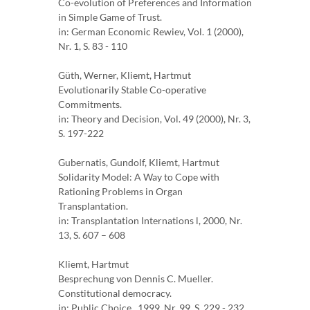
Co-evolution of Preferences and Information
in Simple Game of Trust.
in: German Economic Rewiev, Vol. 1 (2000),
Nr. 1, S. 83 - 110
Güth, Werner, Kliemt, Hartmut
Evolutionarily Stable Co-operative
Commitments.
in: Theory and Decision, Vol. 49 (2000), Nr. 3,
S. 197-222
Gubernatis, Gundolf, Kliemt, Hartmut
Solidarity Model: A Way to Cope with
Rationing Problems in Organ
Transplantation.
in: Transplantation Internations l, 2000, Nr.
13, S. 607 – 608
Kliemt, Hartmut
Besprechung von Dennis C. Mueller.
Constitutional democracy.
in: Public Choice , 1999, Nr. 99, S. 229 - 232