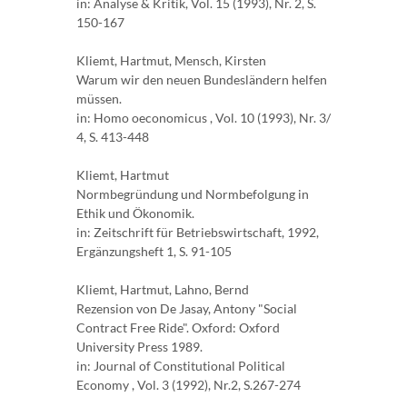
in: Analyse & Kritik, Vol. 15 (1993), Nr. 2, S.
150-167
Kliemt, Hartmut, Mensch, Kirsten
Warum wir den neuen Bundesländern helfen
müssen.
in: Homo oeconomicus , Vol. 10 (1993), Nr. 3/
4, S. 413-448
Kliemt, Hartmut
Normbegründung und Normbefolgung in
Ethik und Ökonomik.
in: Zeitschrift für Betriebswirtschaft, 1992,
Ergänzungsheft 1, S. 91-105
Kliemt, Hartmut, Lahno, Bernd
Rezension von De Jasay, Antony "Social
Contract Free Ride". Oxford: Oxford
University Press 1989.
in: Journal of Constitutional Political
Economy , Vol. 3 (1992), Nr.2, S.267-274