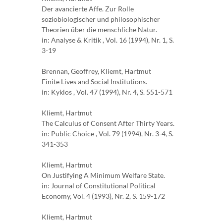
Der avancierte Affe. Zur Rolle
soziobiologischer und philosophischer
Theorien über die menschliche Natur.
in: Analyse & Kritik , Vol. 16 (1994), Nr. 1, S.
3-19
Brennan, Geoffrey, Kliemt, Hartmut
Finite Lives and Social Institutions.
in: Kyklos , Vol. 47 (1994), Nr. 4, S. 551-571
Kliemt, Hartmut
The Calculus of Consent After Thirty Years.
in: Public Choice , Vol. 79 (1994), Nr. 3-4, S.
341-353
Kliemt, Hartmut
On Justifying A Minimum Welfare State.
in: Journal of Constitutional Political
Economy, Vol. 4 (1993), Nr. 2, S. 159-172
Kliemt, Hartmut