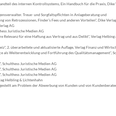
dteil des internen Kontrollsystems, Ein Handbuch für die Praxis, Dike 
nsverwalter. Treue- und Sorgfaltspflichten in Anlageberatung und
 von Retrozessionen, Finder’s Fees und anderen Vorteilen", Dike Verla
Verlag AG
thess Juristische Medien AG
e Relevanz für eine Haftung aus Vertrag und aus Delikt", Verlag Helbing
iz", 2. überarbeitete und aktualisierte Auflage, Verlag Finanz und Wirtsc
als Weiterentwicklung und Fortführung des Qualitätsmanagement", Sc
", Schulthess Juristische Medien AG
", Schulthess Juristische Medien AG
", Schulthess Juristische Medien AG
lag Helbling & Lichtenhahn
Dargestellt am Problem der Abwerbung von Kunden und von Kundenberater