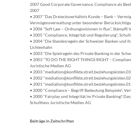
2007 Good Corporate Governance, Compliance als Bestan
2007
• 2007 "Das Dreiecksverhältnis Kunde – Bank – Vermöge
Vermögensverwaltung unter besonderer Berücksichtigung
• 2006 "Soft Law – Ordnungsvisionen in flux", Stämpfli 
• 2005 "Compliance, Integrität und Regulierung", Schul
• 2004 "Die Standesregeln der Schweizer Banken und ihr
Lichtenhahn
• 2003 "Die Spielregeln des Private Banking in der Schwe
• 2003 "TO DO THE RIGHT THINGS RIGHT – Compliance 
Juristische Medien AG
• 2003 "mediation@konflikte.streit.beziehungskisten.03
• 2002 "mediation@konflikte.streit.beziehungskisten.02
• 2001 "mediation@konflikte.streit.beziehungskisten.01
• 2000 "Compliance – Begriff Bedeutung Beispiele", Ver
• 2000 "Fairplay und Integrität im Private Banking? 
Schulthess Juristische Medien AG
Beiträge in Zeitschriften