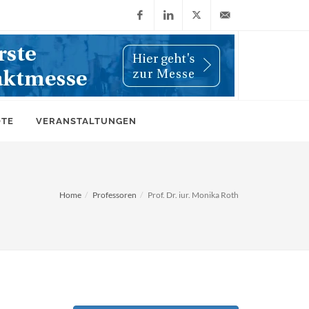
Facebook
LinkedIn
X
info@wiwi-
(Twitter)
online.de
OTE
VERANSTALTUNGEN
Home
Professoren
Prof. Dr. iur. Monika Roth