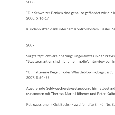
2008
"Die Schweizer Banken sind genauso gefährdet wie die im
2008, S. 16-17
Kundennutzen dank internem Kontrollsystem, Basler Zei
2007
Sorgfaltspflichtvereinbarung: Ungereimtes in der Praxis
"Staatsgarantien sind nicht mehr nötig", Interview von I
"Ich hätte eine Regelung des Whistleblowing begrüsst"
2007, S. 54–55
Ausufernde Geldwäschereigesetzgebung, Ein Tatbestand 
(zusammen mit Theresa-Maria Höhener und Peter Kalbe
Retrozessionen (Kick Backs) – zweifelhafte Einkünfte, Bas