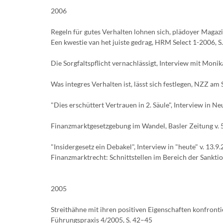
2006
Regeln für gutes Verhalten lohnen sich, plädoyer Magazi
Een kwestie van het juiste gedrag, HRM Select 1-2006, S
Die Sorgfaltspflicht vernachlässigt, Interview mit Monika
Was integres Verhalten ist, lässt sich festlegen, NZZ am 
"Dies erschüttert Vertrauen in 2. Säule", Interview in Ne
Finanzmarktgesetzgebung im Wandel, Basler Zeitung v. 5
"Insidergesetz ein Debakel", Interview in "heute" v. 13.9.
Finanzmarktrecht: Schnittstellen im Bereich der Sankt
2005
Streithähne mit ihren positiven Eigenschaften konfron
Führungspraxis 4/2005, S. 42–45