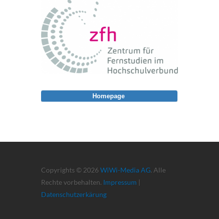
Homepage
Copyrights © 2026
WiWi-Media AG
. Alle
Rechte vorbehalten.
Impressum
|
Datenschutzerkärung