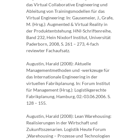
das Virtual Collaborative Engineering und
Ableitung von Trainingsmodellen für das
Virtual Engineering: In: Gausemeier, J., Grafe,
M. (Hrsg.): Augmented & Virtual Reality in
der Produktentstehung. HNI-Schriftenreihe,
Band 232, Hein Nixdorf Institut, Universität
Paderborn, 2008, S. 261 – 273, 4-fach
reviewter Fachaufsatz.
Augustin, Harald (2008): Aktuelle
Managementmethoden und -werkzeuge für
das Internationale Engineering in der
virtuellen Fabrikplanung. In: Forum Institut
für Management (Hrsg.): Logistikgerechte
Fabrikplanung, Hamburg, 02.-03.06.2006. S.
128 – 155.
Augustin, Harald (2008): Lean Warehousing:
Realisierungen in der Wirtschaft und
Zukunftsszenarien. Logistik Heute Forum
„Warehousing – Prozesse und Technologien