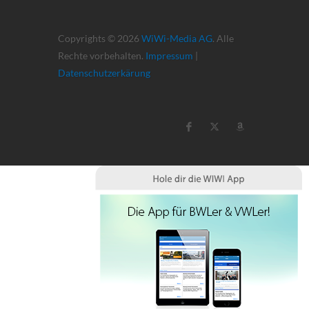
Copyrights © 2026
WiWi-Media AG
. Alle
Rechte vorbehalten.
Impressum
|
Datenschutzerkärung