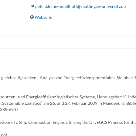
peter.kleine-moellhoff@reutlingen-university.de
Webseite
leichzeitig senken - Analyse von Energieeffizienzpotentialen, Steinbeis 
ourcen- und Energieeffizienz logistischer Systeme, Herausgeber: K. Ind
g „Sustainable Logistics“ am 26. und 27. Februar 2009 in Magdeburg, Bibli
0385-69-0
System of a Ship Combustion Engine utilising the DryEGCS Process for t
.pdf