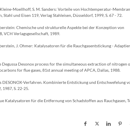
, P. Kleine-Moellhoff, S. M. Sanders: Vorteile von Hochtemperatur-Membran
Stahl und Eisen 119, Verlag Stahleisen, Düsseldorf, 1999, S. 67 - 72.
Koberstein: Chemische und strukturelle Aspekte bei der Konzeption von
, VCH Verlagsgesellschaft, 1989.
oberstein, J. Ohmer: Katalysatoren für die Rauchgasentstickung - Adaptie
 The Degussa Desonox process for the simultaneous extraction of nitrogen 
carbons for flue gases, 81st annual meeting of APCA, Dallas, 1988.
n: Das DESONOX-Verfahren. Kombinierte Entstickung und Entschwefelung v
 1987, S. 22-25.
 Neue Katalysatoren für die Entfernung von Schadstoffen aus Rauchgasen, T