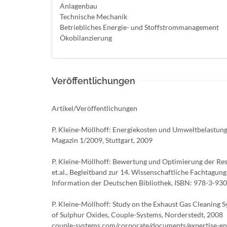
Anlagenbau
Technische Mechanik
Betriebliches Energie- und Stoffstrommanagement
Ökobilanzierung
Veröffentlichungen
Artikel/Veröffentlichungen
P. Kleine-Möllhoff: Energiekosten und Umweltbelastung g
Magazin 1/2009, Stuttgart, 2009
P. Kleine-Möllhoff: Bewertung und Optimierung der Ress
et.al., Begleitband zur 14. Wissenschaftliche Fachtagun
Information der Deutschen Bibliothek, ISBN: 978-3-93
P. Kleine-Möllhoff: Study on the Exhaust Gas Cleaning 
of Sulphur Oxides, Couple-Systems, Norderstedt, 2008
couple-systems.com/corporate/documents/expertise-en