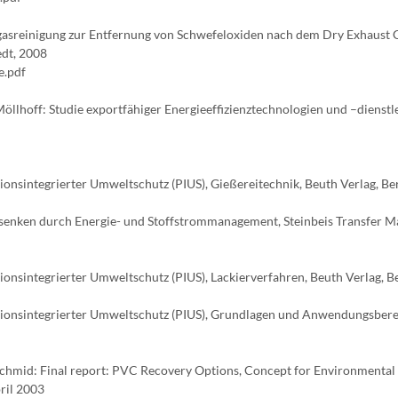
bgasreinigung zur Entfernung von Schwefeloxiden nach dem Dry Exhaust 
dt, 2008
e.pdf
e-Möllhoff: Studie exportfähiger Energieeffizienztechnologien und –dienstl
ionsintegrierter Umweltschutz (PIUS), Gießereitechnik, Beuth Verlag, Be
n senken durch Energie- und Stoffstrommanagement, Steinbeis Transfer M
ionsintegrierter Umweltschutz (PIUS), Lackierverfahren, Beuth Verlag, Be
ktionsintegrierter Umweltschutz (PIUS), Grundlagen und Anwendungsbere
 J. Schmid: Final report: PVC Recovery Options, Concept for Environmental
ril 2003