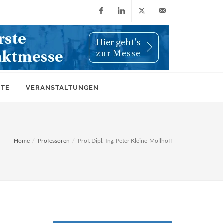
Facebook
LinkedIn
X
info@wiwi-
(Twitter)
online.de
OTE
VERANSTALTUNGEN
Home
Professoren
Prof. Dipl.-Ing. Peter Kleine-Möllhoff