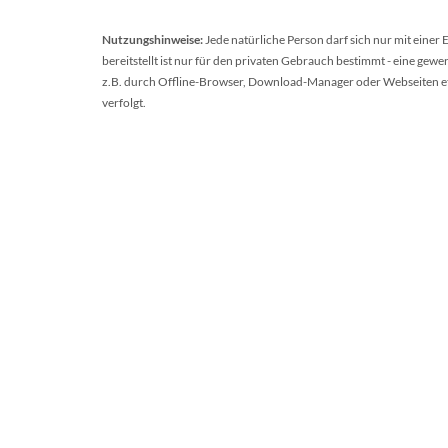
Nutzungshinweise:
Jede natürliche Person darf sich nur mit einer
bereitstellt ist nur für den privaten Gebrauch bestimmt - eine ge
z.B. durch Offline-Browser, Download-Manager oder Webseiten etc.
verfolgt.