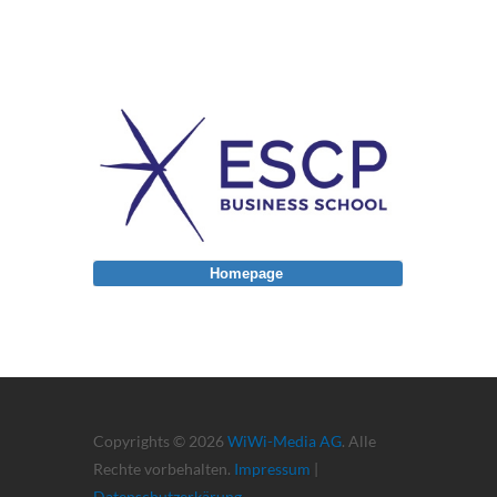
Homepage
Copyrights © 2026
WiWi-Media AG
. Alle
Rechte vorbehalten.
Impressum
|
Datenschutzerkärung