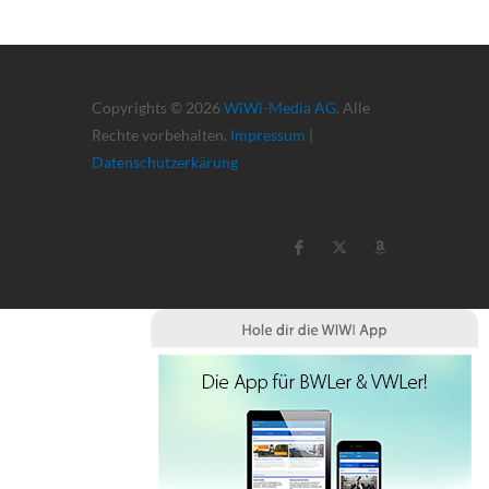
Copyrights © 2026
WiWi-Media AG
. Alle
Rechte vorbehalten.
Impressum
|
Datenschutzerkärung