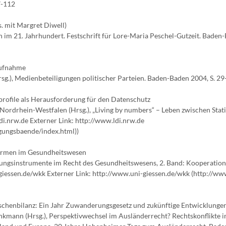
7-112
s. mit Margret Diwell)
 im 21. Jahrhundert. Festschrift für Lore-Maria Peschel-Gutzeit. Baden
aufnahme
sg.), Medienbeteiligungen politischer Parteien. Baden-Baden 2004, S. 29
profile als Herausforderung für den Datenschutz
Nordrhein-Westfalen (Hrsg.), „Living by numbers“ – Leben zwischen Stati
ldi.nrw.de Externer Link: http://www.ldi.nrw.de
ungsbaende/index.html))
ormen im Gesundheitswesen
erungsinstrumente im Recht des Gesundheitswesens, 2. Band: Kooperation
giessen.de/wkk Externer Link: http://www.uni-giessen.de/wkk (http://ww
ischenbilanz: Ein Jahr Zuwanderungsgesetz und zukünftige Entwicklunge
nkmann (Hrsg.), Perspektivwechsel im Ausländerrecht? Rechtskonflikte i