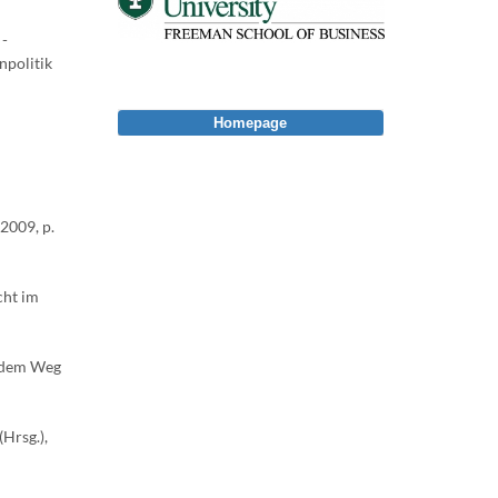
 -
npolitik
Homepage
2009, p.
cht im
f dem Weg
Hrsg.),