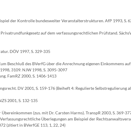
piel der Kontrolle bundesweiter Veranstalterstrukturen. AfP 1993, S. 
e Privatrundfunkgesetz auf dem verfassungsrechtlichen Prüfstand. Sächs
ratur. DÖV 1997, S. 329-335
 Zum Beschluß des BVerfG über die Anrechnung eigenen Einkommens auf
1998, 3109. NJW 1998, S. 3095-3097
uung. FamRZ 2000, S. 1406-1413
gsrecht. DV 2001, S. 159-176 (Beiheft 4: Regulierte Selbstregulierung al
 NZS 2001, S. 132-135
r Übereinkommen (zus. mit Dr. Carsten Harms). TranspR 2003, S. 369-37
 Verfassungsrechtliche Überlegungen am Beispiel der Rechtsanwaltsver
2 (zitiert in BVerfGE 113, 1, 22, 24)