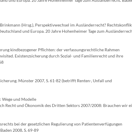
chland und Europa. 20 Jahre Hohenheimer Tage zum Ausländerrecht. Bad
t Brinkmann (Hrsg.), Perspektivwechsel im Ausländerrecht? Rechtskonflik
n Deutschland und Europa. 20 Jahre Hohenheimer Tage zum Ausländerrech
erung kindbezogener Pflichten: der verfassungsrechtliche Rahmen
evisited. Existenzsicherung durch Sozial- und Familienrecht und ihre
68
sicherung. Münster 2007, S. 61-82 (betrifft Renten-, Unfall und
n: Wege und Modelle
rbuch Recht und Ökonomik des Dritten Sektors 2007/2008: Brauchen wir e
rechts bei der gesetzlichen Regulierung von Patientenverfügungen
-Baden 2008, S. 69-89