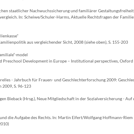
chen staatlicher Nachwuchssicherung und familiärer Gestaltungsfreiheit
ergleich. In: Scheiwe/Schuler-Harms, Aktuelle Rechtsfragen der Familie
lienkasse"
milienpolitik aus vergleichender Sicht, 2008 (siehe oben), S. 155-203
amiliale“-model
nd Preschool Development in Europe – Institutional perspectives, Oxford 
elles - Jahrbuch für Frauen- und Geschlechterforschung 2009: Geschle
n 2009, S. 96-123
gen Bieback (Hrsg.), Neue Mitgliedschaft in der Sozialversicherung - Au
und die Aufgabe des Rechts. In: Martin Eifert/Wolfgang Hoffmann-Riem (
2010)