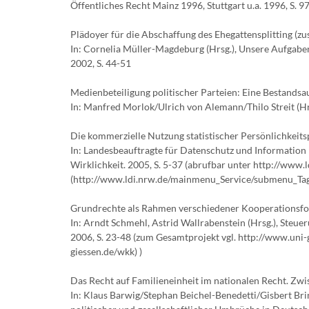
Öffentliches Recht Mainz 1996, Stuttgart u.a. 1996, S. 9
Plädoyer für die Abschaffung des Ehegattensplitting (zu
In: Cornelia Müller-Magdeburg (Hrsg.), Unsere Aufgaben
2002, S. 44-51
Medienbeteiligung politischer Parteien: Eine Bestands
In: Manfred Morlok/Ulrich von Alemann/Thilo Streit (Hr
Die kommerzielle Nutzung statistischer Persönlichkeits
In: Landesbeauftragte für Datenschutz und Information 
Wirklichkeit. 2005, S. 5-37 (abrufbar unter http://www.
(http://www.ldi.nrw.de/mainmenu_Service/submenu_Tag
Grundrechte als Rahmen verschiedener Kooperationsf
In: Arndt Schmehl, Astrid Wallrabenstein (Hrsg.), Steu
2006, S. 23-48 (zum Gesamtprojekt vgl. http://www.uni-
giessen.de/wkk) )
Das Recht auf Familieneinheit im nationalen Recht. Zw
In: Klaus Barwig/Stephan Beichel-Benedetti/Gisbert Bri