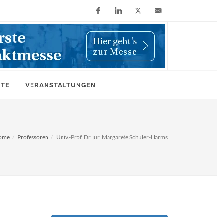
Facebook
LinkedIn
X
info@wiwi-
(Twitter)
online.de
OTE
VERANSTALTUNGEN
ome
Professoren
Univ.-Prof. Dr. jur. Margarete Schuler-Harms