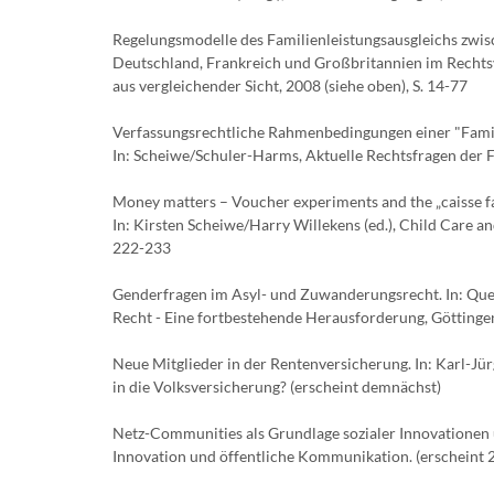
Regelungsmodelle des Familienleistungsausgleichs zwis
Deutschland, Frankreich und Großbritannien im Rechtsv
aus vergleichender Sicht, 2008 (siehe oben), S. 14-77
Verfassungsrechtliche Rahmenbedingungen einer "Fami
In: Scheiwe/Schuler-Harms, Aktuelle Rechtsfragen der Fa
Money matters – Voucher experiments and the „caisse f
In: Kirsten Scheiwe/Harry Willekens (ed.), Child Care a
222-233
Genderfragen im Asyl- und Zuwanderungsrecht. In: Quer
Recht - Eine fortbestehende Herausforderung, Göttinge
Neue Mitglieder in der Rentenversicherung. In: Karl-Jür
in die Volksversicherung? (erscheint demnächst)
Netz-Communities als Grundlage sozialer Innovationen 
Innovation und öffentliche Kommunikation. (erscheint 