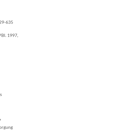
629-635
VBl. 1997,
s
7
sorgung