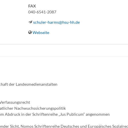
FAX
040-6541-2087
schuler-harms@hsu-hh.de
Webseite
chaft der Landesmedienanstalten
 Verfassungsrecht
atlicher Nachwuchssicherungspolitik
zum Abdruck in der Schriftenreihe „Jus Publicum“ angenommen
hender Sicht, Nomos Schriftenreihe Deutsches und Europäisches Sozialre