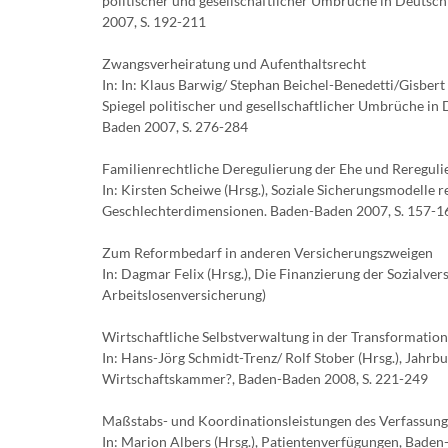
politischer und gesellschaftlicher Umbrüche in Deuts
2007, S. 192-211
Zwangsverheiratung und Aufenthaltsrecht
In: In: Klaus Barwig/ Stephan Beichel-Benedetti/Gisber
Spiegel politischer und gesellschaftlicher Umbrüche i
Baden 2007, S. 276-284
Familienrechtliche Deregulierung der Ehe und Rereguli
In: Kirsten Scheiwe (Hrsg.), Soziale Sicherungsmodelle r
Geschlechterdimensionen. Baden-Baden 2007, S. 157-1
Zum Reformbedarf in anderen Versicherungszweigen
In: Dagmar Felix (Hrsg.), Die Finanzierung der Sozialver
Arbeitslosenversicherung)
Wirtschaftliche Selbstverwaltung in der Transformatio
In: Hans-Jörg Schmidt-Trenz/ Rolf Stober (Hrsg.), Jah
Wirtschaftskammer?, Baden-Baden 2008, S. 221-249
Maßstabs- und Koordinationsleistungen des Verfassungs
In: Marion Albers (Hrsg.), Patientenverfügungen, Baden