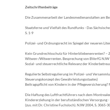
Zeitschriftenbeiträge
Die Zusammenarbeit der Landesmedienanstalten am Beis
Staatsferne und Vielfalt des Rundfunks - Das Sächsisch
S. 1-9
Polizei- und Ordnungsrecht im Spiegel der neueren Lite
Kein Grundrechtsschutz für Hinterbliebenenrenten? –
Witwen-/Witwerrenten. Besprechung von BVerfG NJW 
Sozial- und steuerrechtliche Relevanz der Kinderbetre
Regulierte Selbstregulierung im Polizei- und Versammlun
Steuerungskonzept des Gewährleistungsstaates)
Beitragspflicht von Kindern in der Pflegeversicherung?
Die Haftung des Luftfrachtführers nach dem Montreale
Kindererziehung in der berufsständischen Versorgung -
(zus. mit Dr. Christine Fuchsloch). NJW 2004, S. 3065-307