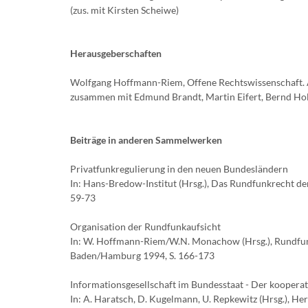
(zus. mit Kirsten Scheiwe)
Herausgeberschaften
Wolfgang Hoffmann-Riem, Offene Rechtswissenschaft. A
zusammen mit Edmund Brandt, Martin Eifert, Bernd Holz
Beiträge in anderen Sammelwerken
Privatfunkregulierung in den neuen Bundesländern
In: Hans-Bredow-Institut (Hrsg.), Das Rundfunkrecht 
59-73
Organisation der Rundfunkaufsicht
In: W. Hoffmann-Riem/W.N. Monachow (Hrsg.), Rundfun
Baden/Hamburg 1994, S. 166-173
Informationsgesellschaft im Bundesstaat - Der kooper
In: A. Haratsch, D. Kugelmann, U. Repkewitz (Hrsg.), He