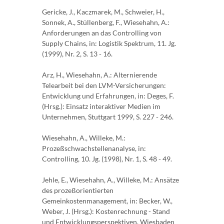
Gericke, J., Kaczmarek, M., Schweier, H.,
Sonnek, A., Stüllenberg, F., Wiesehahn, A.:
Anforderungen an das Controlling von
Supply Chains, in: Logistik Spektrum, 11. Jg.
(1999), Nr. 2, S. 13 - 16.
Arz, H., Wiesehahn, A.: Alternierende
Telearbeit bei den LVM-Versicherungen:
Entwicklung und Erfahrungen, in: Deges, F.
(Hrsg.): Einsatz interaktiver Medien im
Unternehmen, Stuttgart 1999, S. 227 - 246.
Wiesehahn, A., Willeke, M.:
Prozeßschwachstellenanalyse, in:
Controlling, 10. Jg. (1998), Nr. 1, S. 48 - 49.
Jehle, E., Wiesehahn, A., Willeke, M.: Ansätze
des prozeßorientierten
Gemeinkostenmanagement, in: Becker, W.,
Weber, J. (Hrsg.): Kostenrechnung - Stand
und Entwicklungsperspektiven, Wiesbaden