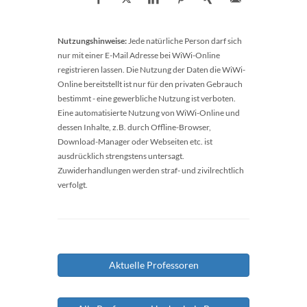
Nutzungshinweise:
Jede natürliche Person darf sich
nur mit einer E-Mail Adresse bei WiWi-Online
registrieren lassen. Die Nutzung der Daten die WiWi-
Online bereitstellt ist nur für den privaten Gebrauch
bestimmt - eine gewerbliche Nutzung ist verboten.
Eine automatisierte Nutzung von WiWi-Online und
dessen Inhalte, z.B. durch Offline-Browser,
Download-Manager oder Webseiten etc. ist
ausdrücklich strengstens untersagt.
Zuwiderhandlungen werden straf- und zivilrechtlich
verfolgt.
Aktuelle Professoren