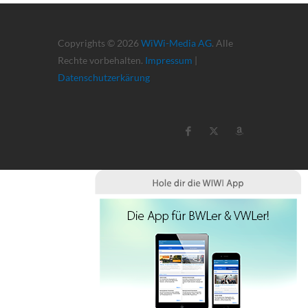
Copyrights © 2026
WiWi-Media AG
. Alle
Rechte vorbehalten.
Impressum
|
Datenschutzerkärung