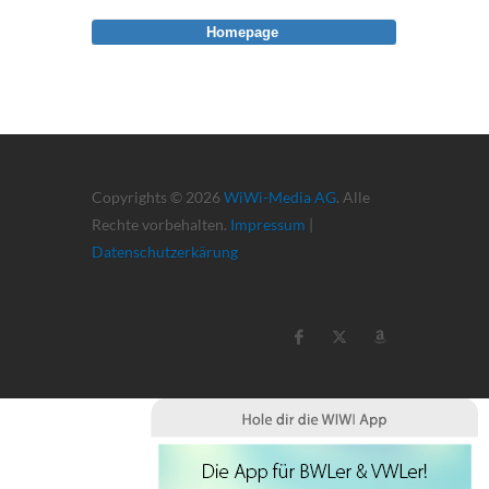
Homepage
Copyrights © 2026
WiWi-Media AG
. Alle
Rechte vorbehalten.
Impressum
|
Datenschutzerkärung