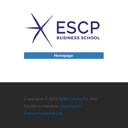
Homepage
Copyrights © 2026
WiWi-Media AG
. Alle
Rechte vorbehalten.
Impressum
|
Datenschutzerkärung