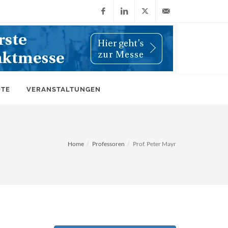
Facebook
LinkedIn
X
info@wiwi-
(Twitter)
online.de
OTE
VERANSTALTUNGEN
Home
Professoren
Prof. Peter Mayr