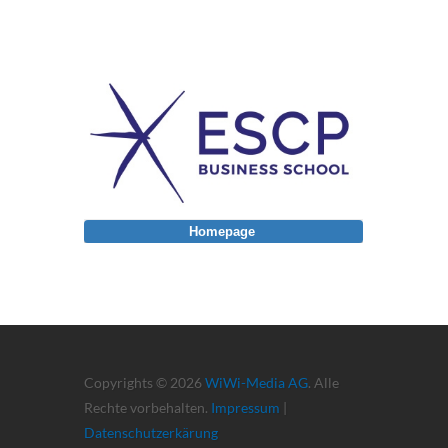
Homepage
Copyrights © 2026
WiWi-Media AG
. Alle
Rechte vorbehalten.
Impressum
|
Datenschutzerkärung