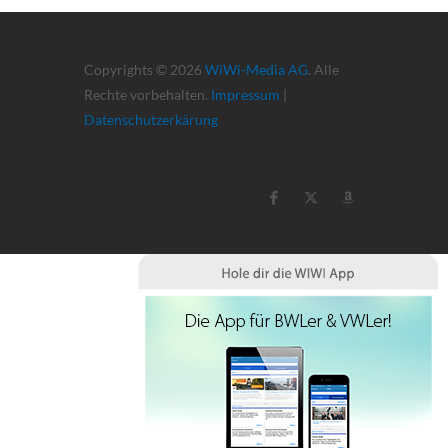
Copyrights © 2026
WiWi-Media AG
. Alle
Rechte vorbehalten.
Impressum
|
Datenschutzerkärung