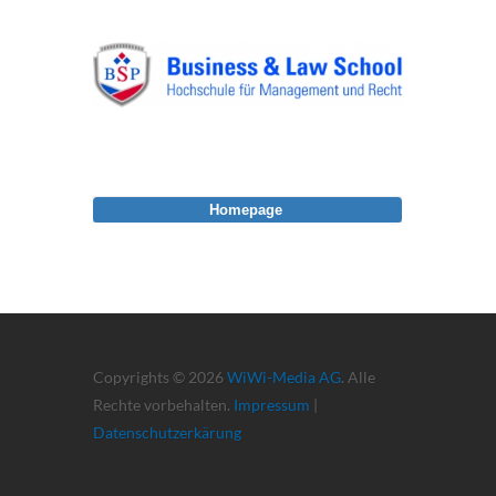
Homepage
Copyrights © 2026
WiWi-Media AG
. Alle
Rechte vorbehalten.
Impressum
|
Datenschutzerkärung