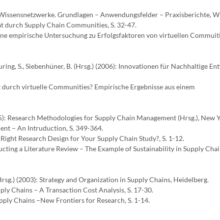
6): Wissensnetzwerke. Grundlagen – Anwendungsfelder – Praxisberichte, 
tät durch Supply Chain Communities, S. 32-47.
.: Eine empirische Untersuchung zu Erfolgsfaktoren von virtuellen Commuit
 Seuring, S., Siebenhüner, B. (Hrsg.) (2006): Innovationen für Nachhaltige En
itik durch virtuelle Communities? Empirische Ergebnisse aus einem
(2005): Research Methodologies for Supply Chain Management (Hrsg.), New 
nt – An Intruduction, S. 349-364.
e a Right Research Design for Your Supply Chain Study?, S. 1-12.
ucting a Literature Review – The Example of Sustainability in Supply Chain
(Hrsg.) (2003): Strategy and Organization in Supply Chains, Heidelberg.
ply Chains – A Transaction Cost Analysis, S. 17-30.
Supply Chains –New Frontiers for Research, S. 1-14.