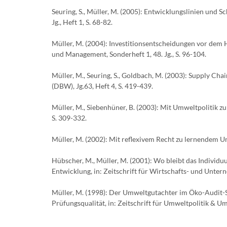
Seuring, S., Müller, M. (2005): Entwicklungslinien und 
Jg., Heft 1, S. 68-82.
Müller, M. (2004): Investitionsentscheidungen vor dem 
und Management, Sonderheft 1, 48. Jg., S. 96-104.
Müller, M., Seuring, S., Goldbach, M. (2003): Supply C
(DBW), Jg.63, Heft 4, S. 419-439.
Müller, M., Siebenhüner, B. (2003): Mit Umweltpolitik zu
S. 309-332.
Müller, M. (2002): Mit reflexivem Recht zu lernendem U
Hübscher, M., Müller, M. (2001): Wo bleibt das Individu
Entwicklung, in: Zeitschrift für Wirtschafts- und Untern
Müller, M. (1998): Der Umweltgutachter im Öko-Audit-
Prüfungsqualität, in: Zeitschrift für Umweltpolitik & Um