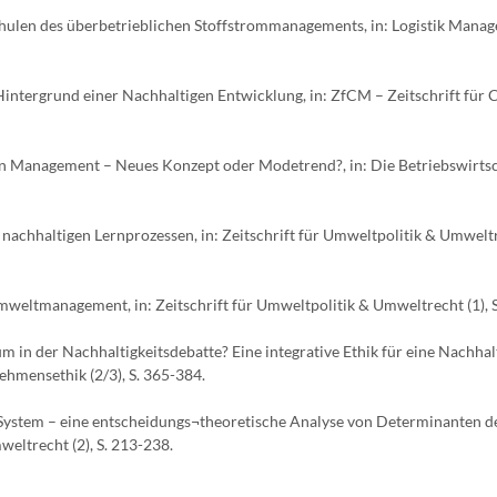
Schulen des überbetrieblichen Stoffstrommanagements, in: Logistik Manag
Hintergrund einer Nachhaltigen Entwicklung, in: ZfCM – Zeitschrift für 
hain Management – Neues Konzept oder Modetrend?, in: Die Betriebswirts
 nachhaltigen Lernprozessen, in: Zeitschrift für Umweltpolitik & Umweltre
mweltmanagement, in: Zeitschrift für Umweltpolitik & Umweltrecht (1), S
um in der Nachhaltigkeitsdebatte? Eine integrative Ethik für eine Nachhal
ehmensethik (2/3), S. 365-384.
System – eine entscheidungs¬theoretische Analyse von Determinanten d
weltrecht (2), S. 213-238.