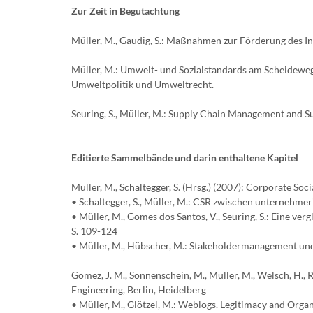
Zur Zeit in Begutachtung
Müller, M., Gaudig, S.: Maßnahmen zur Förderung des I
Müller, M.: Umwelt- und Sozialstandards am Scheideweg 
Umweltpolitik und Umweltrecht.
Seuring, S., Müller, M.: Supply Chain Management and Su
Editierte Sammelbände und darin enthaltene Kapitel
Müller, M., Schaltegger, S. (Hrsg.) (2007): Corporate S
• Schaltegger, S., Müller, M.: CSR zwischen unternehme
• Müller, M., Gomes dos Santos, V., Seuring, S.: Eine ve
S. 109-124
• Müller, M., Hübscher, M.: Stakeholdermanagement und 
Gomez, J. M., Sonnenschein, M., Müller, M., Welsch, H.,
Engineering, Berlin, Heidelberg
• Müller, M., Glötzel, M.: Weblogs. Legitimacy and Organ