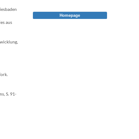
Wiesbaden
Homepage
ies aus
twicklung,
York.
s, S. 91-