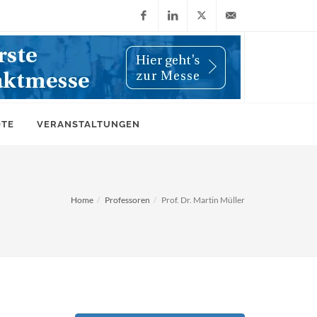
Facebook
LinkedIn
X
info@wiwi-
(Twitter)
online.de
OTE
VERANSTALTUNGEN
Home
Professoren
Prof. Dr. Martin Müller