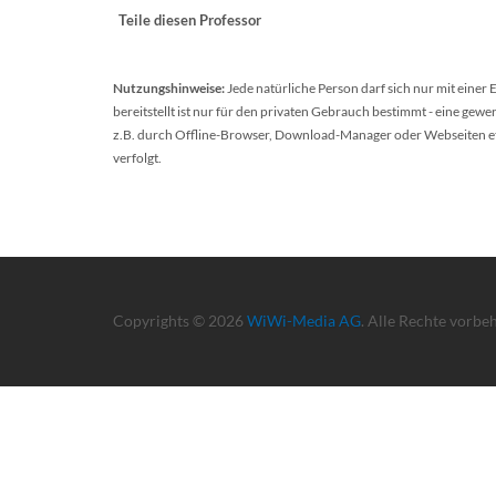
Teile diesen Professor
Nutzungshinweise:
Jede natürliche Person darf sich nur mit einer
bereitstellt ist nur für den privaten Gebrauch bestimmt - eine ge
z.B. durch Offline-Browser, Download-Manager oder Webseiten etc.
verfolgt.
Copyrights © 2026
WiWi-Media AG
. Alle Rechte vorbe