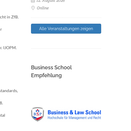
12. August 2026
Online
ht in ZfB.
Alle Veranstaltungen zeigen
ür
in: IJOPM.
Business School
Empfehlung
standards,
8.
tal