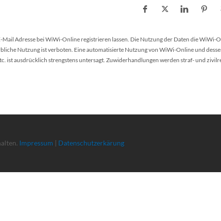
 E-Mail Adresse bei WiWi-Online registrieren lassen. Die Nutzung der Daten die WiWi-O
werbliche Nutzung ist verboten. Eine automatisierte Nutzung von WiWi-Online und desse
 ist ausdrücklich strengstens untersagt. Zuwiderhandlungen werden straf- und zivilr
halten.
Impressum
|
Datenschutzerkärung