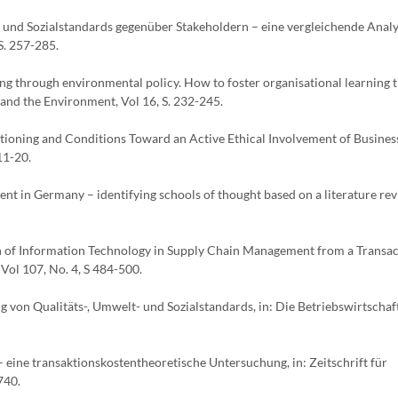
t- und Sozialstandards gegenüber Stakeholdern – eine vergleichende Analy
S. 257-285.
ning through environmental policy. How to foster organisational learning
 and the Environment, Vol 16, S. 232-245.
nctioning and Conditions Toward an Active Ethical Involvement of Busines
11-20.
ent in Germany – identifying schools of thought based on a literature rev
tion of Information Technology in Supply Chain Management from a Transa
Vol 107, No. 4, S 484-500.
ng von Qualitäts-, Umwelt- und Sozialstandards, in: Die Betriebswirtscha
 eine transaktionskostentheoretische Untersuchung, in: Zeitschrift für
740.