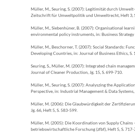
Müller, M., Seuring, S. (2007): Legitimität durch Umwel
Zeitschrift für Umweltpolitik und Umweltrecht, Heft 3, 
Müller, M., Siebenhüner, B. (2007): Organisational lear
environmental policy instruments, in: Business Strategy
Müller, M., Beschorner, T. (2007): Social Standards: Fu
Developing Countries, in: Journal of Business Ethics, S. 
Seuring, S., Müller, M. (2007): Integrated chain managem
Journal of Cleaner Production, Jg. 15, S. 699-710.
Müller, M., Seuring, S. (2007): Analyszing the Applica
Perspective, in: Industrial Management & Data Systems, 
Müller, M. (2006): Die Glaubwürdigkeit der Zertifizieru
Jg. 66, Heft 5, S. 583-599.
Müller, M. (2005): Die Koordination von Supply Chains –
betriebswirtschaftliche Forschung (zfbf), Heft 5, S. 717-