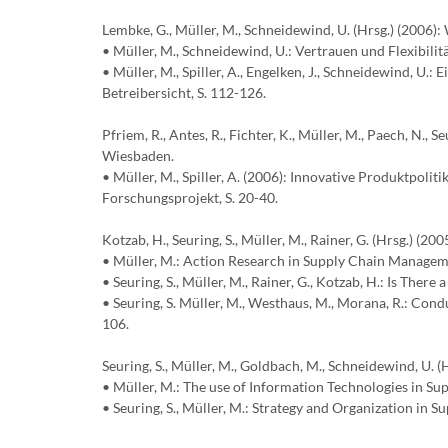
Lembke, G., Müller, M., Schneidewind, U. (Hrsg.) (200
• Müller, M., Schneidewind, U.: Vertrauen und Flexibili
• Müller, M., Spiller, A., Engelken, J., Schneidewind, U
Betreibersicht, S. 112-126.
Pfriem, R., Antes, R., Fichter, K., Müller, M., Paech, N.,
Wiesbaden.
• Müller, M., Spiller, A. (2006): Innovative Produktpol
Forschungsprojekt, S. 20-40.
Kotzab, H., Seuring, S., Müller, M., Rainer, G. (Hrsg.) 
• Müller, M.: Action Research in Supply Chain Manageme
• Seuring, S., Müller, M., Rainer, G., Kotzab, H.: Is Ther
• Seuring, S. Müller, M., Westhaus, M., Morana, R.: Cond
106.
Seuring, S., Müller, M., Goldbach, M., Schneidewind, U. 
• Müller, M.: The use of Information Technologies in Sup
• Seuring, S., Müller, M.: Strategy and Organization in 