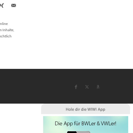
nline
n Inhalte,
echtlich