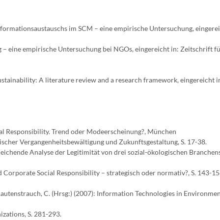
nformationsaustauschs im SCM – eine empirische Untersuchung, eingereic
– eine empirische Untersuchung bei NGOs, eingereicht in: Zeitschrift f
stainability: A literature review and a research framework, eingereicht 
ocial Responsibility. Trend oder Modeerscheinung?, München
rischer Vergangenheitsbewältigung und Zukunftsgestaltung, S. 17-38.
rgleichende Analyse der Legitimität von drei sozial-ökologischen Branchen
Corporate Social Responsibility – strategisch oder normativ?, S. 143-15
 Rautenstrauch, C. (Hrsg:) (2007): Information Technologies in Environmen
izations, S. 281-293.