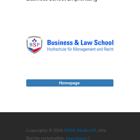
Homepage
Copyrights © 2026
WiWi-Media AG
. Alle
Rechte vorbehalten.
Impressum
|