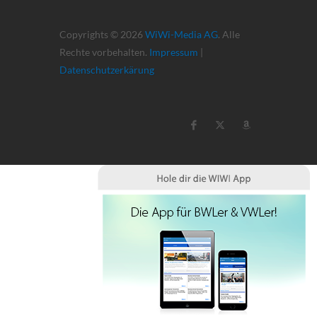
Copyrights © 2026
WiWi-Media AG
. Alle
Rechte vorbehalten.
Impressum
|
Datenschutzerkärung